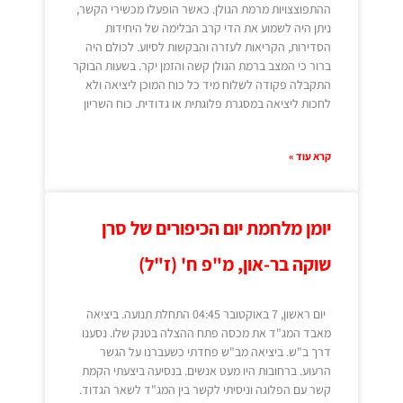
ההתפוצצויות מרמת הגולן. כאשר הופעלו מכשירי הקשר,
ניתן היה לשמוע את הדי קרב הבלימה של היחידות
הסדירות, הקריאות לעזרה והבקשות לסיוע. לכולם היה
ברור כי המצב ברמת הגולן קשה והזמן יקר. בשעות הבוקר
התקבלה פקודה לשלוח מיד כל כוח המוכן ליציאה ולא
לחכות ליציאה במסגרת פלוגתית או גדודית. כוח השריון
קרא עוד »
יומן מלחמת יום הכיפורים של סרן
שוקה בר-און, מ"פ ח' (ז"ל)
יום ראשון, 7 באוקטובר 04:45 התחלת תנועה. ביציאה
מאבד המג"ד את מכסה פתח ההצלה בטנק שלו. נסענו
דרך ב"ש. ביציאה מב"ש פחדתי כשעברנו על הגשר
הרעוע. ברחובות היו מעט אנשים. בנסיעה ביצעתי הקמת
קשר עם הפלוגה וניסיתי לקשר בין המג"ד לשאר הגדוד.