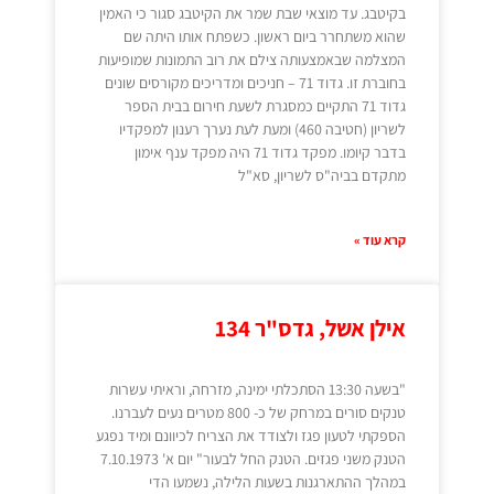
בקיטבג. עד מוצאי שבת שמר את הקיטבג סגור כי האמין
שהוא משתחרר ביום ראשון. כשפתח אותו היתה שם
המצלמה שבאמצעותה צילם את רוב התמונות שמופיעות
בחוברת זו. גדוד 71 – חניכים ומדריכים מקורסים שונים
גדוד 71 התקיים כמסגרת לשעת חירום בבית הספר
לשריון (חטיבה 460) ומעת לעת נערך רענון למפקדיו
בדבר קיומו. מפקד גדוד 71 היה מפקד ענף אימון
מתקדם בביה"ס לשריון, סא"ל
קרא עוד »
אילן אשל, גדס"ר 134
"בשעה 13:30 הסתכלתי ימינה, מזרחה, וראיתי עשרות
טנקים סורים במרחק של כ- 800 מטרים נעים לעברנו.
הספקתי לטעון פגז ולצודד את הצריח לכיוונם ומיד נפגע
הטנק משני פגזים. הטנק החל לבעור" יום א' 7.10.1973
במהלך ההתארגנות בשעות הלילה, נשמעו הדי