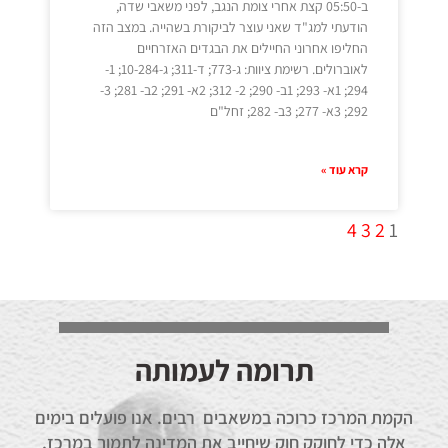
ב-05:50 קצת אחרי צומת הנגב, לפני משאבי שדה,
הודעתי למג"ד שאני עוצר לביקורת בשהייה. במצב הזה
החליפו אחרוני החיילים את הבגדים האזרחיים
לאוברולים. רשימת ציוות: ג-773; ד-311; ג-10-284; 1-
294; 1א- 293; 1ב- 290; 2- 312; 2א- 291; 2ב- 281; 3-
292; 3א- 277; 3ב- 282; זחל"ם
קרא עוד »
4
3
2
1
תרומה לעמותה
הקמת המרכז כרוכה במשאבים רבים. אנו פועלים בימים
אלה כדי לחוקק חוק שיחייב את המדינה לתמוך במרכז,