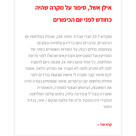
אילן אשל, סיפור על מקרה שהיה
כחודש לפני יום הכיפורים
מוקדש ל-33 חברי מגדוד הסיור 134, שנפלו במלחמת יום
הכיפורים. מדברים היום ברדיו ובטלוויזיה וכותבים
בעיתונות, מילים רבות, על הסודות השמורים ביותר של
המודיעין ועל המצביאים והמדינאים שכשלו לפני פריצת
המלחמה. כל אחד מהם ניסה אז, ומנסה כיום להסביר
למה לא התריע ולמה לא העביר את המידע הלאה. אספר
לכם סיפור קצר שקרה לי אישית שבועות בודדים לפני
תחילת מלחמת יום הכיפורים. סיפור שממחיש בצורה חדה
את השאננות, הביטחון העצמי המופרז, והאופוריה
ששררה בצה"ל ובמדינה כולה, בימים שלפני המלחמה.
תפקידי היה תפקיד מ"פ של פלוגת טנקים / סיור, בגדוד
הסיור
קרא עוד »