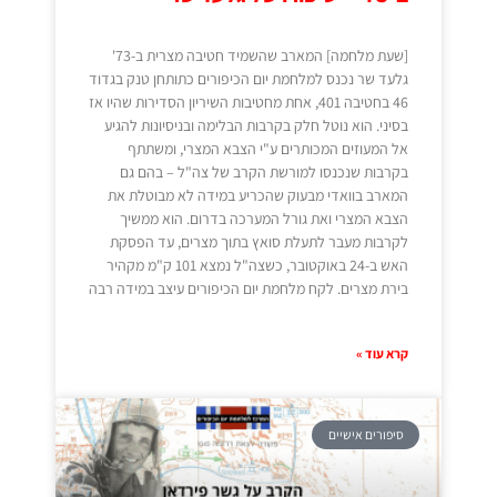
[שעת מלחמה] המארב שהשמיד חטיבה מצרית ב-73'
גלעד שר נכנס למלחמת יום הכיפורים כתותחן טנק בגדוד
46 בחטיבה 401, אחת מחטיבות השיריון הסדירות שהיו אז
בסיני. הוא נוטל חלק בקרבות הבלימה ובניסיונות להגיע
אל המעוזים המכותרים ע"י הצבא המצרי, ומשתתף
בקרבות שנכנסו למורשת הקרב של צה"ל – בהם גם
המארב בוואדי מבעוק שהכריע במידה לא מבוטלת את
הצבא המצרי ואת גורל המערכה בדרום. הוא ממשיך
לקרבות מעבר לתעלת סואץ בתוך מצרים, עד הפסקת
האש ב-24 באוקטובר, כשצה"ל נמצא 101 ק"מ מקהיר
בירת מצרים. לקח מלחמת יום הכיפורים עיצב במידה רבה
קרא עוד »
סיפורים אישיים