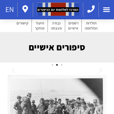
EN
תולדות
רשמים
גבורה
תיעוד
קישורים
המלחמה
אישיים
והנצחה
ומחקר
סיפורים אישיים
ליאור מרגולין
קצין נשק וגשר אח"י חנית
לחץ כאן