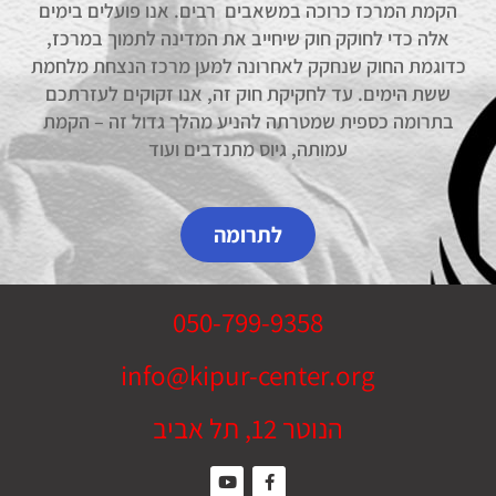
הקמת המרכז כרוכה במשאבים רבים. אנו פועלים בימים
אלה כדי לחוקק חוק שיחייב את המדינה לתמוך במרכז,
כדוגמת החוק שנחקק לאחרונה למען מרכז הנצחת מלחמת
ששת הימים. עד לחקיקת חוק זה, אנו זקוקים לעזרתכם
בתרומה כספית שמטרתה להניע מהלך גדול זה – הקמת
עמותה, גיוס מתנדבים ועוד
לתרומה
050-799-9358
info@kipur-center.org
הנוטר 12, תל אביב