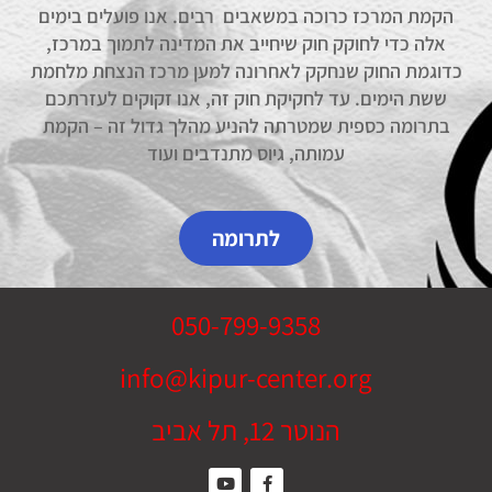
הקמת המרכז כרוכה במשאבים רבים. אנו פועלים בימים
אלה כדי לחוקק חוק שיחייב את המדינה לתמוך במרכז,
כדוגמת החוק שנחקק לאחרונה למען מרכז הנצחת מלחמת
ששת הימים. עד לחקיקת חוק זה, אנו זקוקים לעזרתכם
בתרומה כספית שמטרתה להניע מהלך גדול זה – הקמת
עמותה, גיוס מתנדבים ועוד
לתרומה
050-799-9358
info@kipur-center.org
הנוטר 12, תל אביב