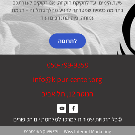
ששת הימים. עד לחקיקת חוק זה, אנו זקוקים לעזרתכם
בתרומה כספית שמטרתה להניע מהלך גדול זה – הקמת
עמותה, גיוס מתנדבים ועוד
לתרומה
050-799-9358
info@kipur-center.org
הנוטר 12, תל אביב
©כל הזכויות שמורות למרכז למלחמת יום הכיפורים
Wisy Internet Marketing
–
וויזי שיווק באינטרנט