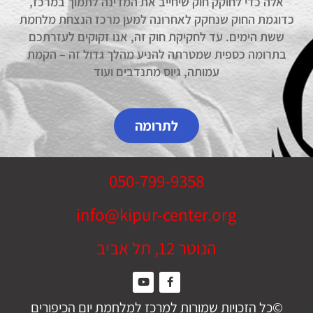
אלה כדי לחוקק חוק שיחייב את המדינה לתמוך במרכז,
כדוגמת החוק שנחקק לאחרונה למען מרכז הנצחת מלחמת
ששת הימים. עד לחקיקת חוק זה, אנו זקוקים לעזרתכם
בתרומה כספית שמטרתה להניע מהלך גדול זה – הקמת
עמותה, גיוס מתנדבים ועוד
לתרומה
050-799-9358
info@kipur-center.org
הנוטר 12, תל אביב
©כל הזכויות שמורות למרכז למלחמת יום הכיפורים