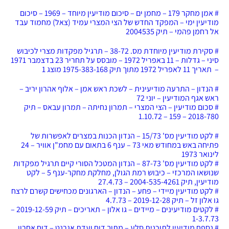
# אמן מחקר 179 – מחמן ים – סיכום מודיעין מיוחד – 1969 – סיכום
מודיעין ימי – המפקד החדש של הצי המצרי עמיד (צאל) מחמוד עבד
אל רחמן פהמי – תיק 2004535
# סקירת מודיעין מיוחדת מס. 38-72 – תרגיל מפקדות מצרי לכיבוש
סיני – גדלות – 11 באפריל 1972 – מובסס על תחריר 23 בדצמבר 1971
– תאריך 11 לאפריל 1972 מתוך תיק 1975-383-168 מוצג 1
# הנדון – התרעה מודיעינית – לשכת ראש אמן – אלוף אהרון יריב –
ראש אגף המודיעין – יוני 72
# סכום מודיעין – הצי המצרי – תמרון נחיתה – תמרון עבאס – תיק
2018-780 – 159 – 1.10.72
# לקט מודיעין מס' 15/73 – הנדון הכנות במצרים לאפשרות של
פתיחה באש במחודש מאי 73 – ענף 6 בתאום עם מחמ"ן אוויר – 24
לינואר 1973
# לקט מודיעין מס' 87-73 – הנדון המטכל הסורי קיים תרגיל מפקדות
שנושאו המרכזי – כיבוש רמת הגולן, מחלקת מחקר-ענף 5 – לקט
מודיעין, תיק 2004-535-4261 – 27.4.73
# לקט מודיעין מיידי – פחע – הנדון – הארגונים מכחישים קשרם לרצח
גו אלון זל – תיק 2019-12-28 – 4.7.73
# לקטים מודיעינים – מיידים – גו אלון – תאריכים – תיק 2019-12-59 –
1-3.7.73
# נספח מודיעין לתוכנית סלע – מתוך דוח ועדת אגרנט – דוח אחרון ,