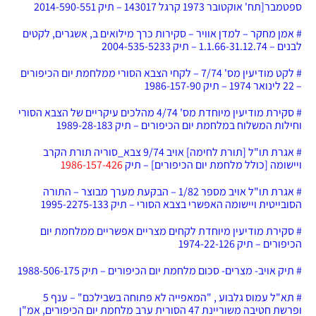
ספטמבר[תח' אוקטובר 1973 קרגל 143017 – תיק 2014-590-551
# אמן מחקר – למדן אוויר – סקירות כרך מילואים ב, אשגרים, לקטים
לבנים –
1.1.66-31.12.74
–
תיק 2004-535-5233
# לקט מודיעין מס' 7/74 – לקחי הצבא הסורי ממלחמת יום הכיפורים
– 22 לינואר 1974 – תיק 1986-157-90
# סקירת מודיעין מיוחדת מס' 4/74 מהלכים עיקריים של הצבא הסורי
וחילות המשלוח במלחמת יום הכיפורים – תיק 1989-28-183
# אגרת תו"ל [תורת לחימה] אויב 9/74 צבא_סוריה תורת הקרב
ויישומה [כולל מלחמת יום הכיפורים] – תיק
1986-157-426
# אגרת תו"ל אויב מספר 1/82 – הבקעת מערך מבוצר – התורה
הסובייטית ויישומה האפשרי בצבא הסורי – תיק 1995-2275-133
# סקירת מודיעין מיוחדת לקחים מצריים אפשריים ממלחמת יום
הכיפורים – תיק 1974-22-126
# תיק אויב- מצרים- סכום מלחמת יום הכיפורים – תיק 1988-506-175
# תא"ל עמוס גלבוע , "המאפייה לא פתוחה בשבילכם" – ענף 5
ופרשת חטיבה משוריינת 47 הסורית ערב מלחמת יום הכיפורים, אמ"ן