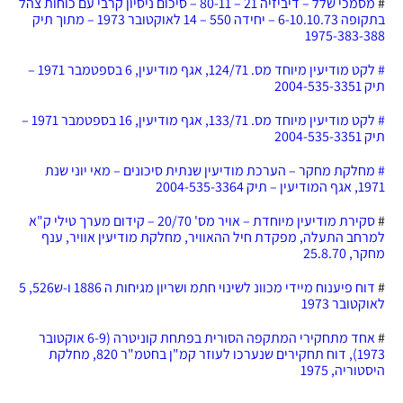
#
מסמכי שלל – דיביזיה 21 – 80-11 – סיכום ניסיון קרבי עם כוחות צהל
בתקופה 6-10.10.73 – יחידה 550 – 14 לאוקטובר 1973 – מתוך תיק
1975-383-388
# לקט מודיעין מיוחד מס. 124/71, אגף מודיעין, 6 בספטמבר 1971 –
תיק 2004-535-3351
# לקט מודיעין מיוחד מס. 133/71, אגף מודיעין, 16 בספטמבר 1971 –
תיק 2004-535-3351
# מחלקת מחקר – הערכת מודיעין שנתית סיכונים – מאי יוני שנת
1971, אגף המודיעין – תיק 2004-535-3364
#
סקירת מודיעין מיוחדת – אויר מס' 20/70 – קידום מערך טילי ק"א
למרחב התעלה, מפקדת חיל ההאוויר, מחלקת מודיעין אוויר, ענף
מחקר, 25.8.70
#
דוח פיענוח מיידי מכוונ לשינוי חתמ ושריון מגיחות ה 1886 ו-ש526, 5
לאוקטובר 1973
#
אחד מתחקירי המתקפה הסורית בפתחת קוניטרה (6-9 אוקטובר
1973), דוח תחקירים שנערכו לעוזר קמ"ן בחטמ"ר 820, מחלקת
היסטוריה, 1975