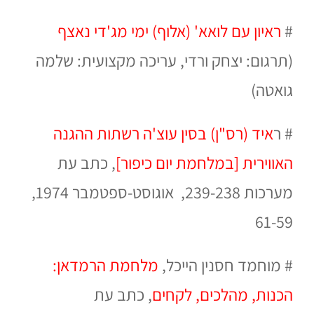
#
ראיון עם לואא' (אלוף) ימי מג'די נאצף
(תרגום: יצחק ורדי,
עריכה מקצועית: שלמה
גואטה)
# ר
איד (רס"ן) בסין עוצ'ה רשתות ההגנה
האווירית [במלחמת יום כיפור]
, כתב עת
מערכות 239-238, אוגוסט-ספטמבר 1974,
61-59
# מוחמד חסנין הייכל,
מלחמת הרמדאן:
הכנות, מהלכים, לקחים
,
כתב עת